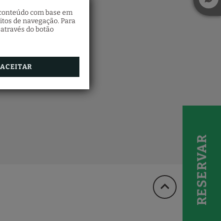
o conteúdo com base em
itos de navegação. Para
 através do botão
ACEITAR
RESERVAR