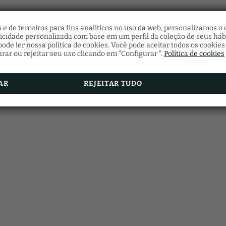
 e de terceiros para fins analíticos no uso da web, personalizamos 
licidade personalizada com base em um perfil da coleção de seus háb
ode ler nossa política de cookies. Você pode aceitar todos os cookies
urar ou rejeitar seu uso clicando em "Configurar ".
Política de cookies
AR
REJEITAR TUDO