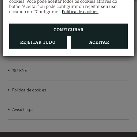
cookies. Você pode aceitar todos os cookies através do
botão "Aceitar" ou pode configurar ou rejeitar seu uso
CLIPHOTEL
clicando em "Configurar ".
Política de cookies
CONFIGURAR
Livro de Reclamações
REJEITAR TUDO
ACEITAR
Proteção de Dados
38/ RNET
Política de cookies
Aviso Legal