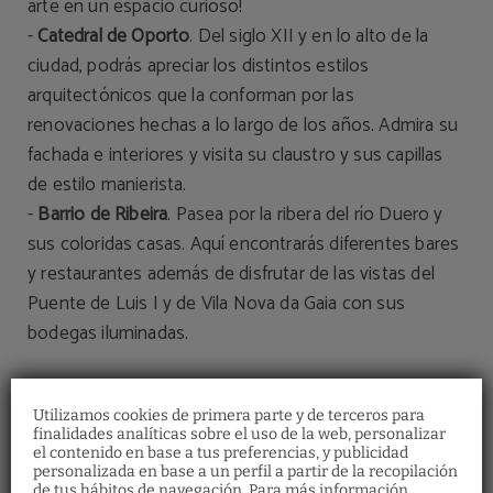
arte en un espacio curioso!
-
Catedral de Oporto
. Del siglo XII y en lo alto de la
ciudad, podrás apreciar los distintos estilos
arquitectónicos que la conforman por las
renovaciones hechas a lo largo de los años. Admira su
fachada e interiores y visita su claustro y sus capillas
de estilo manierista.
-
Barrio de Ribeira
. Pasea por la ribera del río Duero y
sus coloridas casas. Aquí encontrarás diferentes bares
y restaurantes además de disfrutar de las vistas del
Puente de Luis I y de Vila Nova da Gaia con sus
bodegas iluminadas.
Utilizamos cookies de primera parte y de terceros para
finalidades analíticas sobre el uso de la web, personalizar
el contenido en base a tus preferencias, y publicidad
personalizada en base a un perfil a partir de la recopilación
de tus hábitos de navegación. Para más información