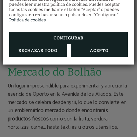
puedes leer nuestra política de cookies. Puedes aceptar
todas las cookies mediante el botón “Aceptar” o puedes
configurar o rechazar su uso pulsando en “Configurar”.
Política de cookies
CONFIGURAR
RECHAZAR TODO
ACEPTO
Mercado do Bolhão
Un lugar imprescindible para experimentar y apreciar la
esencia de Oporto en la Avenida de los Aliados. Este
mercado se celebra desde 1914, lo que lo convierte en
un
emblemático mercado donde encontrarás
productos frescos
como son la fruta, verdura,
hortalizas, carne… hasta textiles u otros utensilios.